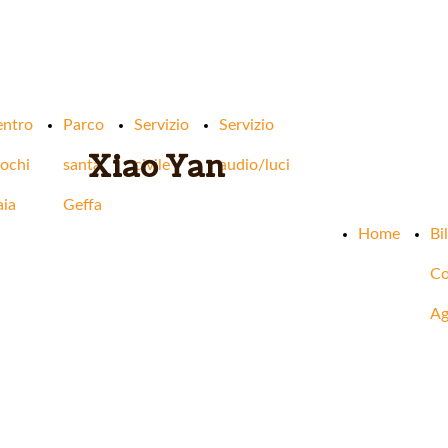
entro
Parco
Servizio
Servizio
Xiao Yan
ochi
santa
civile
audio/luci
ia
Geffa
Home
Bi
C
Ag